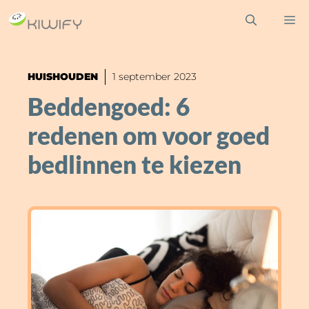
Ga
M
naar
de
inhoud
HUISHOUDEN
1 september 2023
Beddengoed: 6
redenen om voor goed
bedlinnen te kiezen