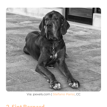
Via: pexels.com |
Stefano Parisi
, CC
2. Sint Bernard