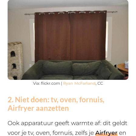
Via: flickr.com |
Ryan McFarland
, CC
2. Niet doen: tv, oven, fornuis,
Airfryer aanzetten
Ook apparatuur geeft warmte af: dit geldt
voor je tv, oven, fornuis, zelfs je
Airfryer
en