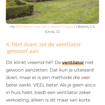
Via:
Rijksdienst voor het Cultureel Erfgoed
| Booms, C.S.
(Chris), CC
4. Niet doen: zet de ventilator
‘gewoon’ aan
Dit klinkt vreemd hè? De
ventilator
niet
gewoon aanzetten. Dat kun je uiteraard
doen, maar er is een methode die veel
beter werkt. VEEL beter. Als je geen airco
in huis hebt, biedt een ventilator zeker
verkoeling, alleen is dit maar van korte