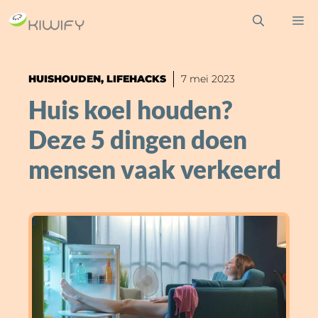
Ga
M
naar
de
inhoud
HUISHOUDEN
,
LIFEHACKS
7 mei 2023
Huis koel houden?
Deze 5 dingen doen
mensen vaak verkeerd