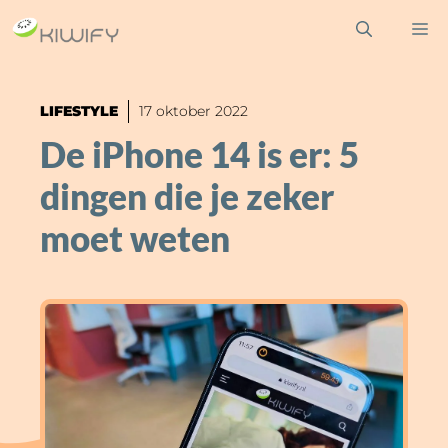
Ga
M
naar
de
inhoud
LIFESTYLE
17 oktober 2022
De iPhone 14 is er: 5
dingen die je zeker
moet weten