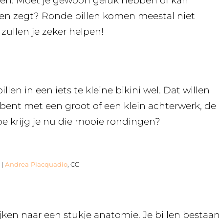
eken. Moet je gewoon geluk hebben of kan
en zegt? Ronde billen komen meestal niet
zullen je zeker helpen!
len in een iets te kleine bikini wel. Dat willen
bent met een groot of een klein achterwerk, de
e krijg je nu die mooie rondingen?
 |
Andrea Piacquadio
, CC
jken naar een stukje anatomie. Je billen bestaa