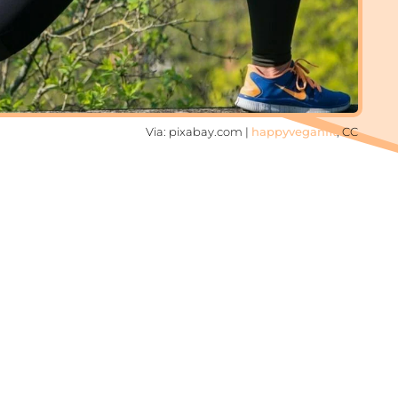
Via: pixabay.com |
happyveganfit
, CC