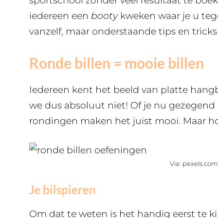
sportschool zonder veel resultaat te bo
iedereen een
booty
kweken waar je u teg
vanzelf, maar onderstaande tips en tricks 
Ronde billen = mooie billen
Iedereen kent het beeld van platte hangbil
we dus absoluut niet! Of je nu gezegend 
rondingen maken het juist mooi. Maar ho
Via: pexels.com
Je bilspieren
Om dat te weten is het handig eerst te ki