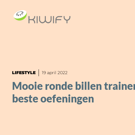
Ga
naar
de
inhoud
LIFESTYLE
19 april 2022
Mooie ronde billen traine
beste oefeningen