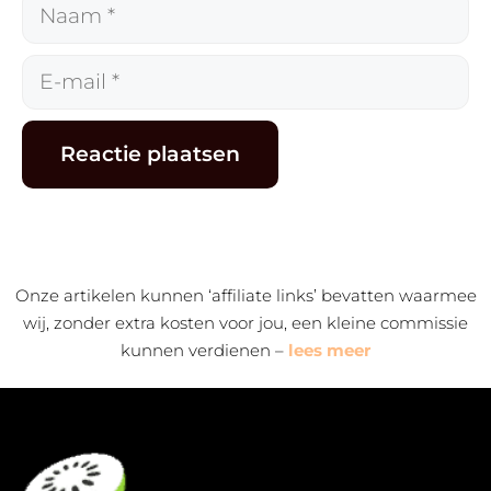
Naam
E-
mail
Alternative:
Onze artikelen kunnen ‘affiliate links’ bevatten waarmee
wij, zonder extra kosten voor jou, een kleine commissie
kunnen verdienen –
lees meer