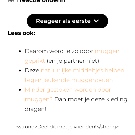
een
reactie onderin
!
Reageer als eerste
Lees ook:
Daarom word je zo door
muggen
geprikt
(en je partner niet)
Deze
natuurlijke middeltjes helpen
tegen jeukende muggenbeten
Minder gestoken worden door
muggen?
Dan moet je deze kleding
dragen!
<strong>Deel dit met je vrienden!</strong>