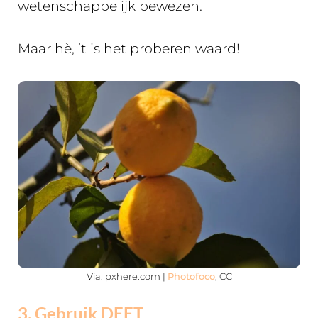
wetenschappelijk bewezen.
Maar hè, ’t is het proberen waard!
Via: pxhere.com |
Photofoco
, CC
3. Gebruik DEET