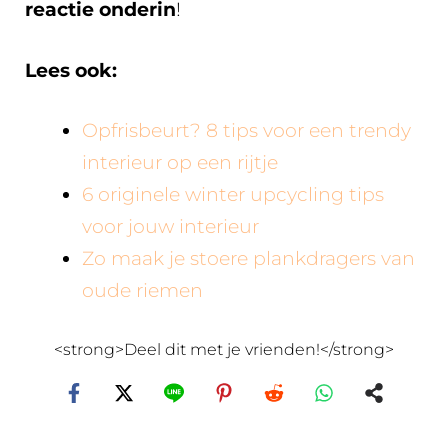
reactie onderin
!
Lees ook:
Opfrisbeurt? 8 tips voor een trendy
interieur op een rijtje
6 originele winter upcycling tips
voor jouw interieur
Zo maak je stoere plankdragers van
oude riemen
<strong>Deel dit met je vrienden!</strong>