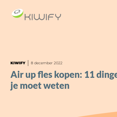
Ga
naar
de
inhoud
KIWIFY
8 december 2022
Air up fles kopen: 11 ding
je moet weten