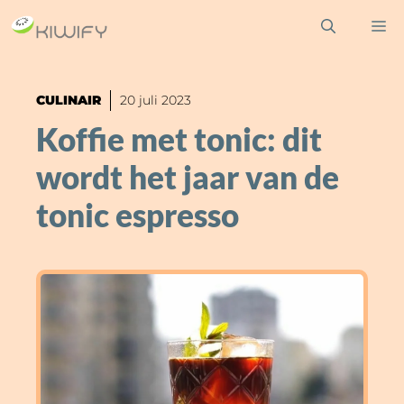
Ga
M
naar
de
inhoud
CULINAIR
20 juli 2023
Koffie met tonic: dit
wordt het jaar van de
tonic espresso