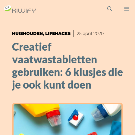
Ga
M
naar
de
inhoud
HUISHOUDEN
,
LIFEHACKS
25 april 2020
Creatief
vaatwastabletten
gebruiken: 6 klusjes die
je ook kunt doen