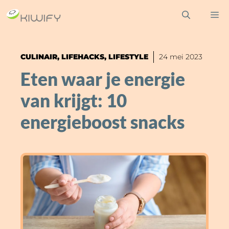
Ga
M
naar
de
inhoud
CULINAIR
,
LIFEHACKS
,
LIFESTYLE
24 mei 2023
Eten waar je energie
van krijgt: 10
energieboost snacks