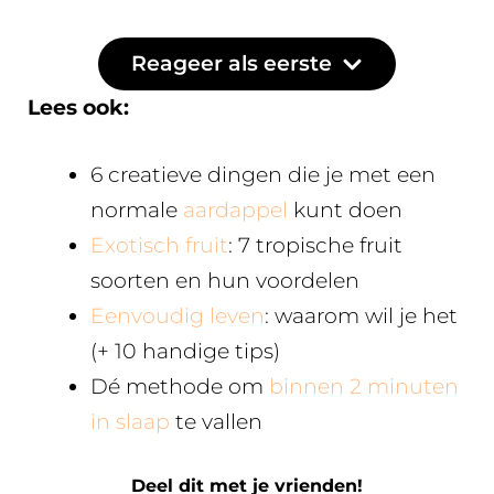
Reageer als eerste
Lees ook:
6 creatieve dingen die je met een
normale
aardappel
kunt doen
Exotisch fruit
: 7 tropische fruit
soorten en hun voordelen
Eenvoudig leven
: waarom wil je het
(+ 10 handige tips)
Dé methode om
binnen 2 minuten
in slaap
te vallen
Deel dit met je vrienden!