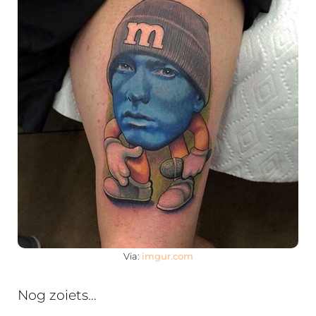
Via:
imgur.com
Nog zoiets…