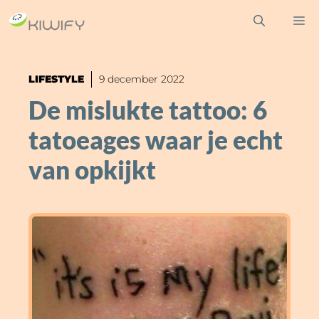
Ga
M
naar
de
inhoud
LIFESTYLE
9 december 2022
De mislukte tattoo: 6
tatoeages waar je echt
van opkijkt