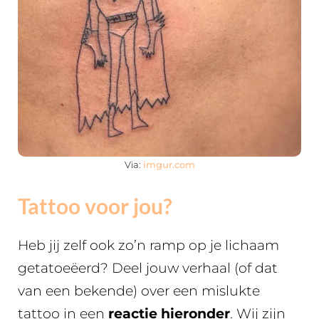
Via:
imgur.com
Tattoo voor jou?
Heb jij zelf ook zo’n ramp op je lichaam
getatoeëerd? Deel jouw verhaal (of dat
van een bekende) over een mislukte
tattoo in een
reactie hieronder
. Wij zijn