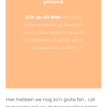
getoond
.
Klik op dit blok
om (alle)
externe media op Kiwify te
tonen, door deze cookies te
accepteren of bekijk onze
voorwaarden onderin.
.
Hier hebben we nog zo’n grote fan… Let