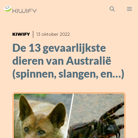
Ga
M
naar
de
inhoud
KIWIFY
13 oktober 2022
De 13 gevaarlijkste
dieren van Australië
(spinnen, slangen, en…)