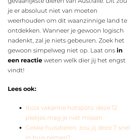
gevaarlijkste dieren van Australië. Dit zou
je er absoluut niet van moeten
weerhouden om dit waanzinnige land te
ontdekken. Wanneer je gewoon logisch
nadenkt, zal je niets gebeuren. Zoek het
gewoon simpelweg niet op. Laat ons
in
een reactie
weten welk dier jij het engst
vindt!
Lees ook:
Ibiza vakantie hotspots: deze 12
plekjes mag je niet missen
Gekke huisdieren: zou jij deze 7 snel
in huis nemen?