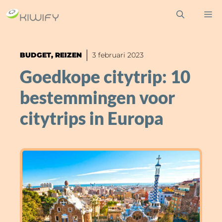
Ga
M
naar
de
inhoud
BUDGET
,
REIZEN
3 februari 2023
Goedkope citytrip: 10
bestemmingen voor
citytrips in Europa