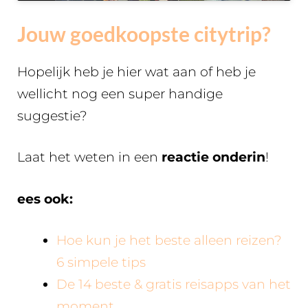
Jouw goedkoopste citytrip?
Hopelijk heb je hier wat aan of heb je
wellicht nog een super handige
suggestie?
Laat het weten in een
reactie onderin
!
ees ook:
Hoe kun je het beste alleen reizen?
6 simpele tips
De 14 beste & gratis reisapps van het
moment