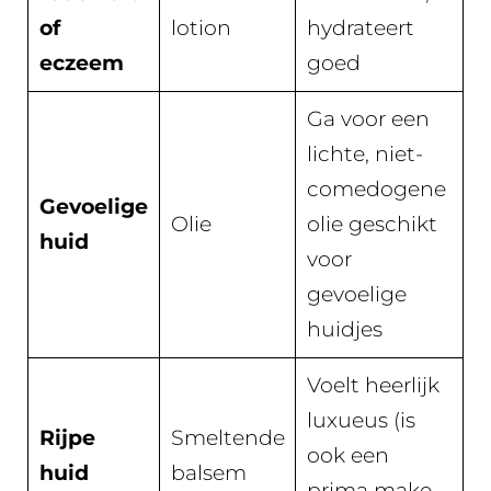
of
lotion
hydrateert
eczeem
goed
Ga voor een
lichte, niet-
comedogene
Gevoelige
Olie
olie geschikt
huid
voor
gevoelige
huidjes
Voelt heerlijk
luxueus (is
Rijpe
Smeltende
ook een
huid
balsem
prima make-