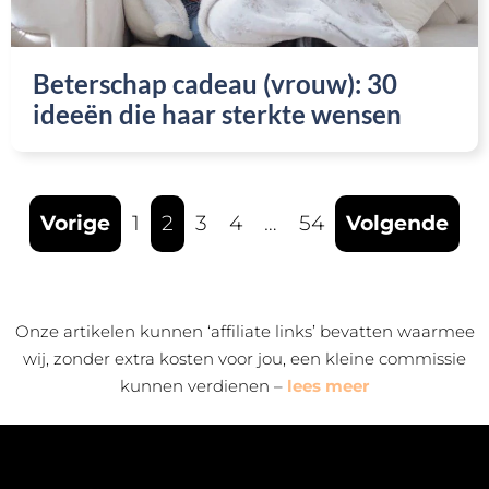
Beterschap cadeau (vrouw): 30
ideeën die haar sterkte wensen
Vorige
1
2
3
4
…
54
Volgende
Onze artikelen kunnen ‘affiliate links’ bevatten waarmee
wij, zonder extra kosten voor jou, een kleine commissie
kunnen verdienen –
lees meer