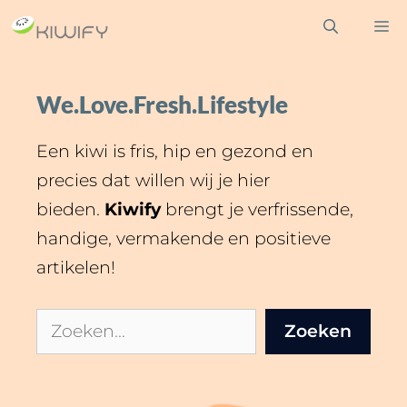
Ga
M
naar
de
inhoud
We.Love.Fresh.Lifestyle
Een kiwi is fris, hip en gezond en
precies dat willen wij je hier
bieden.
Kiwify
brengt je verfrissende,
handige, vermakende en positieve
artikelen!
Zoeken
Zoeken