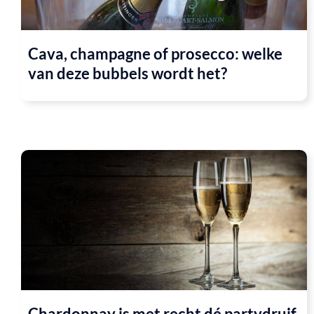
Cava, champagne of prosecco: welke
van deze bubbels wordt het?
Chardonnay is met recht dé partydruif