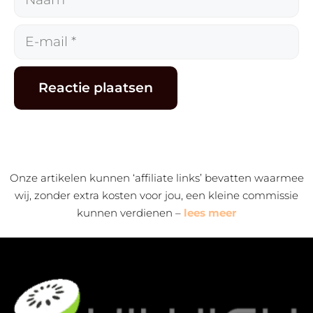
E-
mail
Alternative:
Onze artikelen kunnen ‘affiliate links’ bevatten waarmee
wij, zonder extra kosten voor jou, een kleine commissie
kunnen verdienen –
lees meer