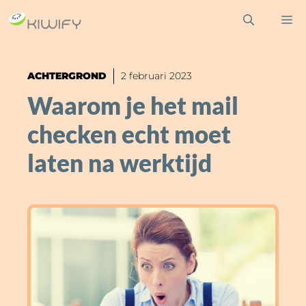
Ga
M
naar
de
inhoud
ACHTERGROND
2 februari 2023
Waarom je het mail
checken echt moet
laten na werktijd