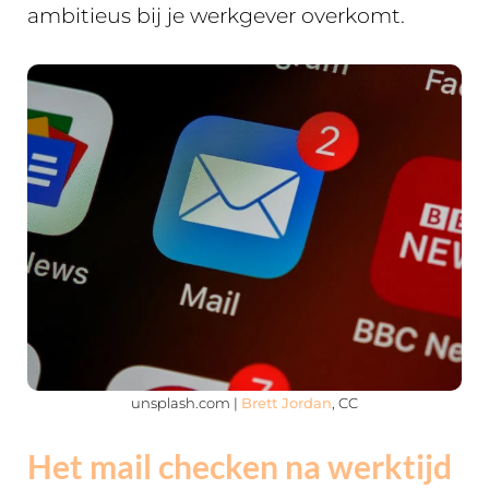
ambitieus bij je werkgever overkomt.
unsplash.com |
Brett Jordan
, CC
Het mail checken na werktijd