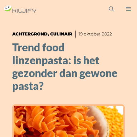
Ga
M
naar
de
inhoud
ACHTERGROND
,
CULINAIR
19 oktober 2022
Trend food
linzenpasta: is het
gezonder dan gewone
pasta?