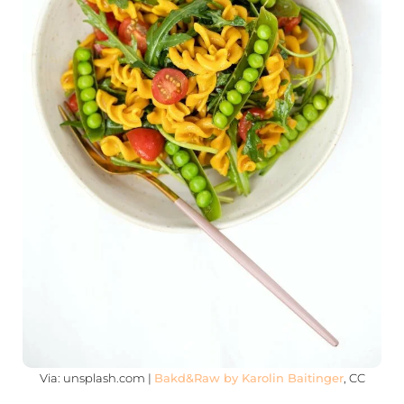
Via: unsplash.com |
Bakd&Raw by Karolin Baitinger
, CC